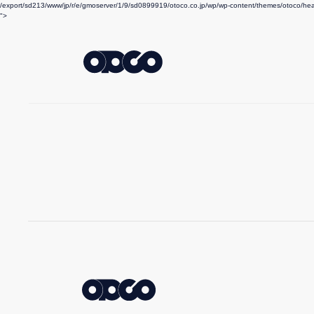
/export/sd213/www/jp/r/e/gmoserver/1/9/sd0899919/otoco.co.jp/wp/wp-content/themes/otoco/he
">