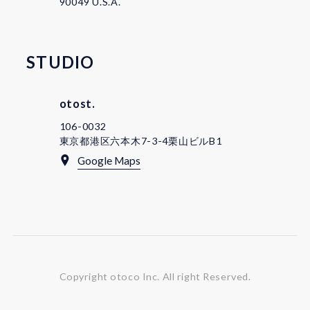
90049 U.S.A.
STUDIO
otost.
106-0032
東京都港区六本木7-3-4栗山ビルB1
Google Maps
Copyright otoco Inc.
All right Reserved.