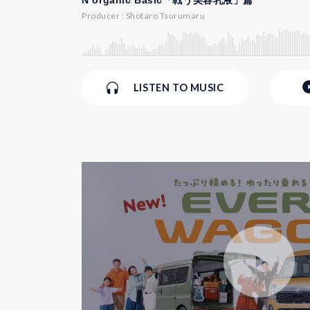
N organic Basic「戦う美容乳液」篇
Producer : Shotaro Tsurumaru
LISTEN
TO MUSIC