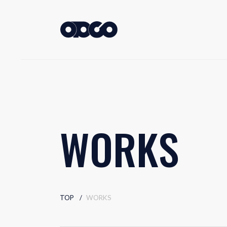
W
O
R
K
S
TOP
WORKS