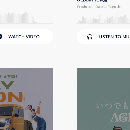
OLDbutNEW篇
Producer : Daizen Taguchi
WATCH
VIDEO
LISTEN
TO MU