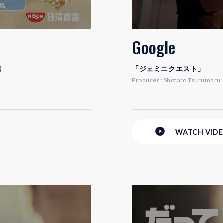
Google
篇
「ジェミニクエスト」
Producer : Shotaro Tsurumaru
WATCH
VID