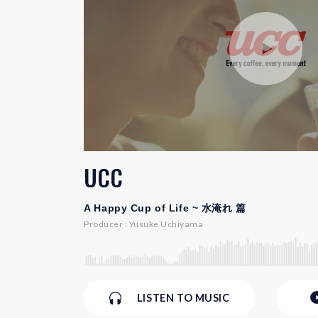
UCC
A Happy Cup of Life ~ 水淹れ 篇
Producer : Yusuke Uchiyama
LISTEN
TO MUSIC