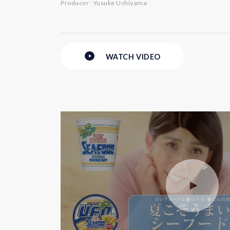
Producer : Yusuke Uchiyama
WATCH
VIDEO