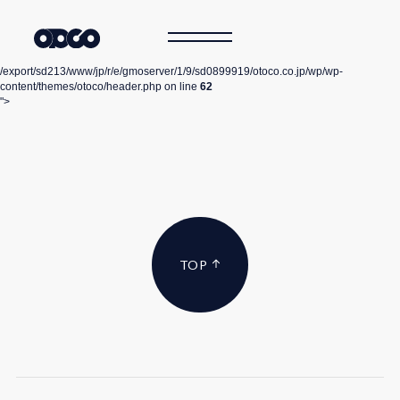
/export/sd213/www/jp/r/e/gmoserver/1/9/sd0899919/otoco.co.jp/wp/wp-
content/themes/otoco/header.php on line
62
">
TOP