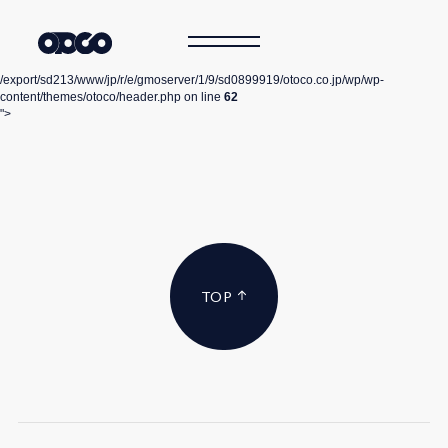
/export/sd213/www/jp/r/e/gmoserver/1/9/sd0899919/otoco.co.jp/wp/wp-
content/themes/otoco/header.php on line
62
">
TOP