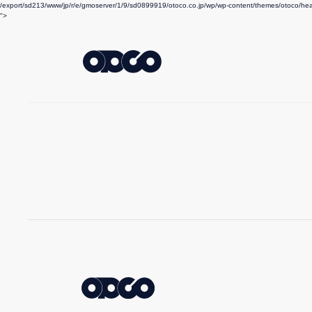
/export/sd213/www/jp/r/e/gmoserver/1/9/sd0899919/otoco.co.jp/wp/wp-content/themes/otoco/he
">