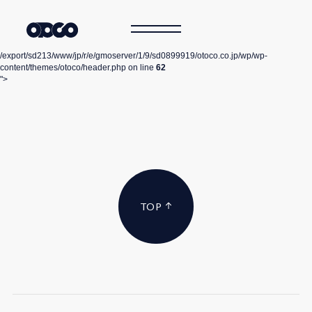
/export/sd213/www/jp/r/e/gmoserver/1/9/sd0899919/otoco.co.jp/wp/wp-
content/themes/otoco/header.php on line
62
">
TOP