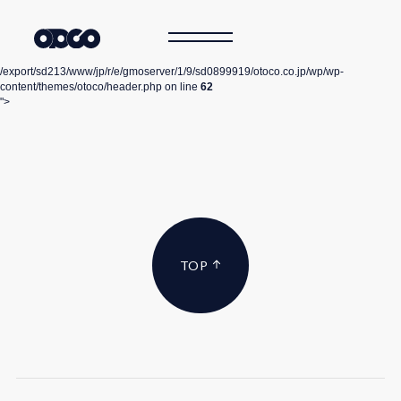
/export/sd213/www/jp/r/e/gmoserver/1/9/sd0899919/otoco.co.jp/wp/wp-
content/themes/otoco/header.php on line
62
">
TOP