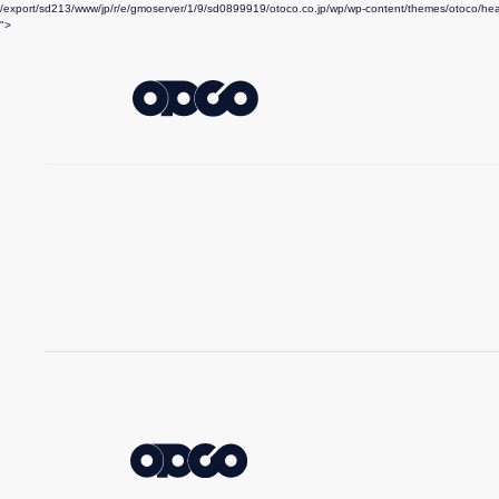
/export/sd213/www/jp/r/e/gmoserver/1/9/sd0899919/otoco.co.jp/wp/wp-content/themes/otoco/he
">