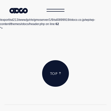
/export/sd213/www/jp/r/e/gmoserver/1/9/sd0899919/otoco.co.jp/wp/wp-
content/themes/otoco/header.php on line
62
">
TOP