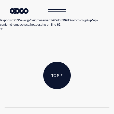
/export/sd213/www/jp/r/e/gmoserver/1/9/sd0899919/otoco.co.jp/wp/wp-
content/themes/otoco/header.php on line
62
">
TOP