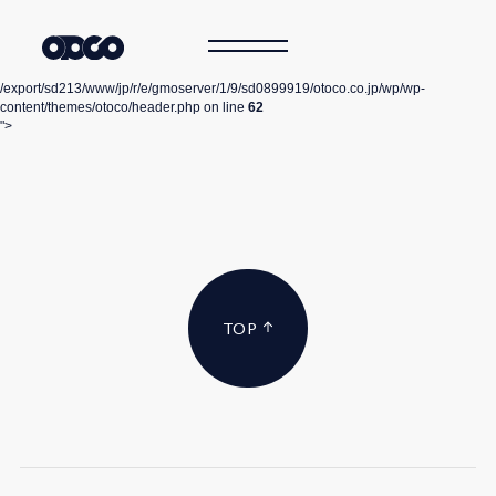
/export/sd213/www/jp/r/e/gmoserver/1/9/sd0899919/otoco.co.jp/wp/wp-
content/themes/otoco/header.php on line
62
">
TOP