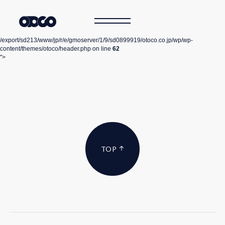
/export/sd213/www/jp/r/e/gmoserver/1/9/sd0899919/otoco.co.jp/wp/wp-
content/themes/otoco/header.php on line
62
">
TOP