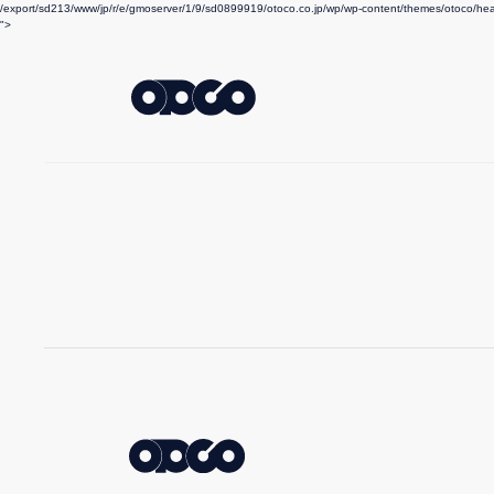
/export/sd213/www/jp/r/e/gmoserver/1/9/sd0899919/otoco.co.jp/wp/wp-content/themes/otoco/he
">