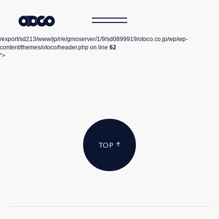
/export/sd213/www/jp/r/e/gmoserver/1/9/sd0899919/otoco.co.jp/wp/wp-
content/themes/otoco/header.php on line
62
">
TOP