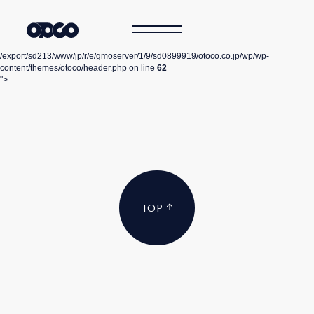
/export/sd213/www/jp/r/e/gmoserver/1/9/sd0899919/otoco.co.jp/wp/wp-
content/themes/otoco/header.php on line
62
">
TOP