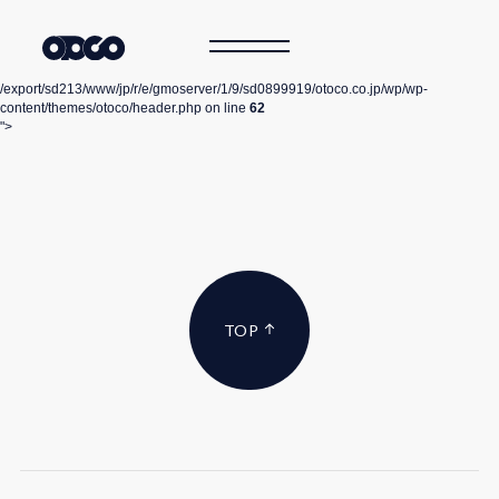
/export/sd213/www/jp/r/e/gmoserver/1/9/sd0899919/otoco.co.jp/wp/wp-
content/themes/otoco/header.php on line
62
">
TOP