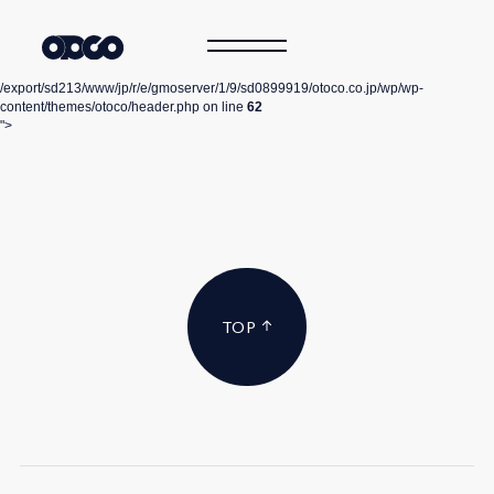
/export/sd213/www/jp/r/e/gmoserver/1/9/sd0899919/otoco.co.jp/wp/wp-
content/themes/otoco/header.php on line
62
">
TOP