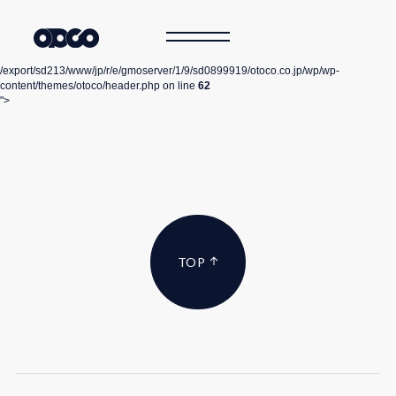
/export/sd213/www/jp/r/e/gmoserver/1/9/sd0899919/otoco.co.jp/wp/wp-
content/themes/otoco/header.php on line
62
">
TOP