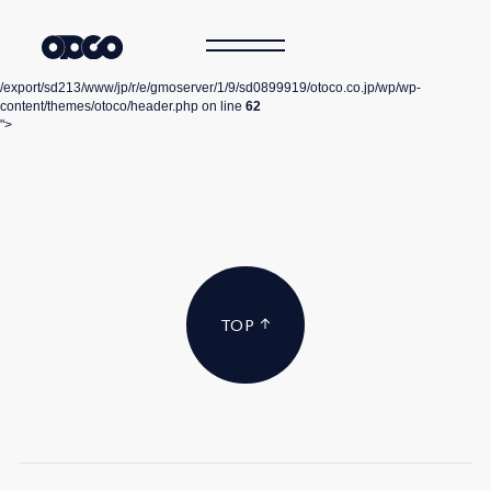
/export/sd213/www/jp/r/e/gmoserver/1/9/sd0899919/otoco.co.jp/wp/wp-
content/themes/otoco/header.php on line
62
">
TOP